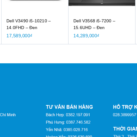
Dell V3490 i5-10210 –
Dell V3568 i5-7200 –
14.0FHD – Đen
15.6UHD – Đen
17,589,000
₫
14,289,000
₫