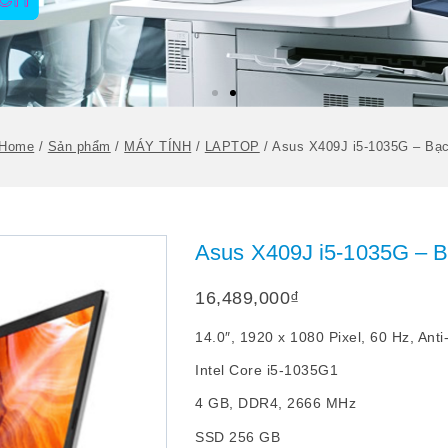
Home
/
Sản phẩm
/
MÁY TÍNH
/
LAPTOP
/
Asus X409J i5-1035G – Bạ
Asus X409J i5-1035G – 
16,489,000
₫
14.0″, 1920 x 1080 Pixel, 60 Hz, Anti
Intel Core i5-1035G1
4 GB, DDR4, 2666 MHz
SSD 256 GB