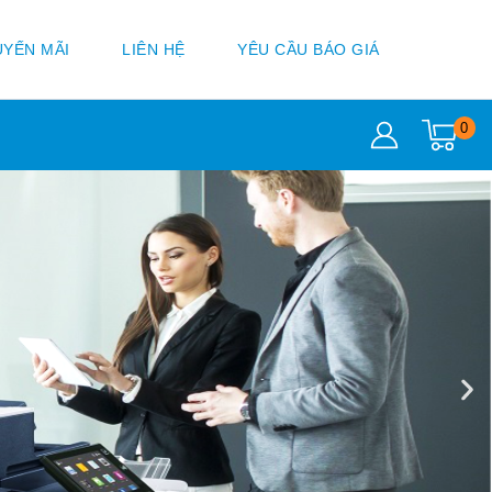
YẾN MÃI
LIÊN HỆ
YÊU CẦU BÁO GIÁ
0