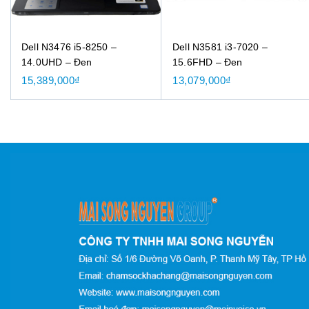
Dell N3476 i5-8250 –
Dell N3581 i3-7020 –
14.0UHD – Đen
15.6FHD – Đen
15,389,000
₫
13,079,000
₫