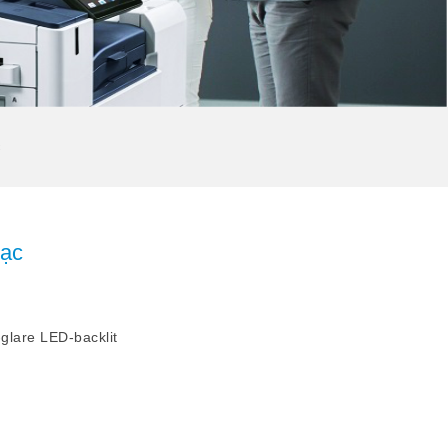
c
Bạc
-glare LED-backlit