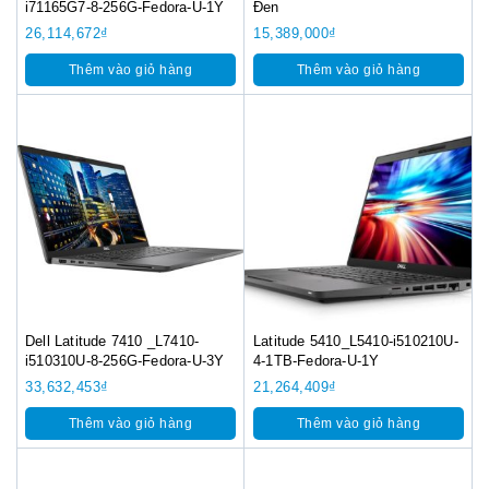
i71165G7-8-256G-Fedora-U-1Y
Đen
26,114,672
₫
15,389,000
₫
Thêm vào giỏ hàng
Thêm vào giỏ hàng
Dell Latitude 7410 _L7410-
Latitude 5410_L5410-i510210U-
i510310U-8-256G-Fedora-U-3Y
4-1TB-Fedora-U-1Y
33,632,453
₫
21,264,409
₫
Thêm vào giỏ hàng
Thêm vào giỏ hàng