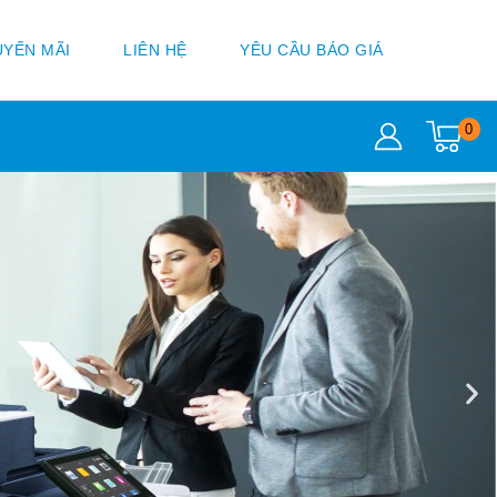
YẾN MÃI
LIÊN HỆ
YÊU CẦU BÁO GIÁ
0