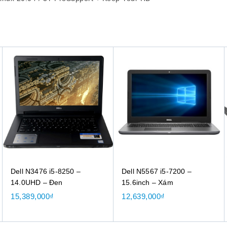
Dell N3476 i5-8250 –
Dell N5567 i5-7200 –
14.0UHD – Đen
15.6inch – Xám
15,389,000
₫
12,639,000
₫