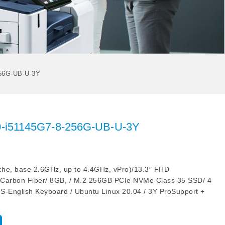
256G-UB-U-3Y
20-i51145G7-8-256G-UB-U-3Y
che, base 2.6GHz, up to 4.4GHz, vPro)/13.3″ FHD
arbon Fiber/ 8GB, / M.2 256GB PCIe NVMe Class 35 SSD/ 4
 US-English Keyboard / Ubuntu Linux 20.04 / 3Y ProSupport +