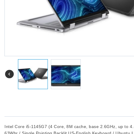
Intel Core i5-1145G7 (4 Core, 8M cache, base 2.6GHz, up to
63Whr / Single Pointing Backlit US-English Keyboard / Ubuntu 