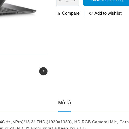
Compare
Add to wishlist
Mô tả
 4.4GHz, vPro)/13.3″ FHD (1920×1080), HD RGB Camera+Mic, Carb
Linux 20.04 / 3Y ProSupport + Keep Your HD