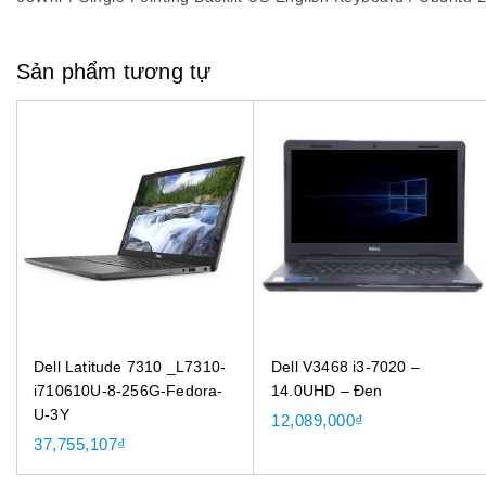
Sản phẩm tương tự
Dell Latitude 7310 _L7310-
Dell V3468 i3-7020 –
i710610U-8-256G-Fedora-
14.0UHD – Đen
U-3Y
12,089,000
₫
37,755,107
₫