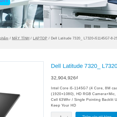
 phẩm
/
MÁY TÍNH
/
LAPTOP
/
Dell Latitude 7320_ L7320-i51145G7-8-
Dell Latitude 7320_ L73
32,904,926
₫
Intel Core i5-1145G7 (4 Core, 8M ca
(1920×1080), HD RGB Camera+Mic, C
Cell 63Whr / Single Pointing Backlit
Keep Your HD
Thêm vào giỏ hàng