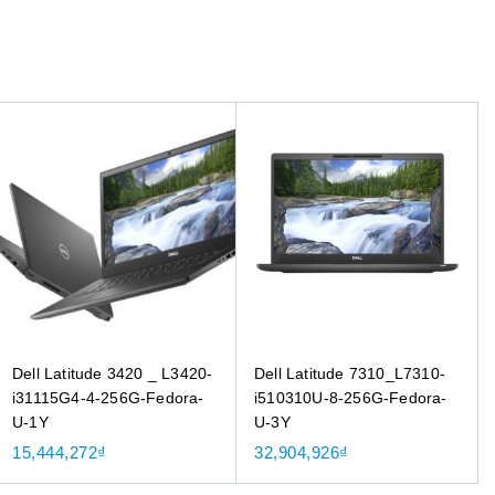
Dell Latitude 3420 _ L3420-
Dell Latitude 7310_L7310-
i31115G4-4-256G-Fedora-
i510310U-8-256G-Fedora-
U-1Y
U-3Y
15,444,272
₫
32,904,926
₫