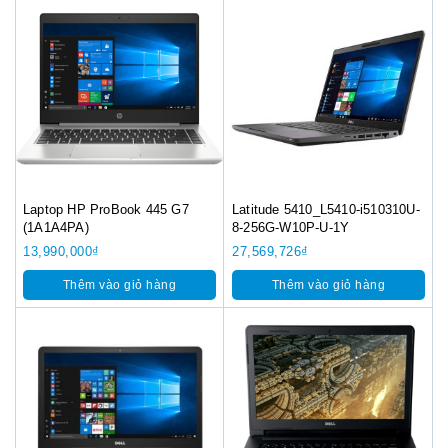
Laptop HP ProBook 445 G7
Latitude 5410_L5410-i510310U-
(1A1A4PA)
8-256G-W10P-U-1Y
13,990,000
₫
27,569,726
₫
Thêm vào giỏ hàng
Thêm vào giỏ hàng