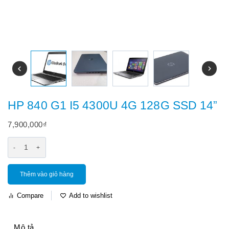
HP 840 G1 I5 4300U 4G 128G SSD 14”
7,900,000
₫
Thêm vào giỏ hàng
Compare
Add to wishlist
Mô tả