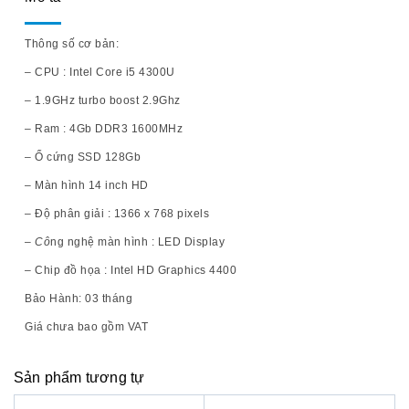
Thông số cơ bản:
– CPU : Intel Core i5 4300U
– 1.9GHz turbo boost 2.9Ghz
– Ram : 4Gb DDR3 1600MHz
– Ổ cứng SSD 128Gb
– Màn hình 14 inch HD
– Độ phân giải : 1366 x 768 pixels
–
Cô
ng nghệ màn hình : LED Display
– Chip đồ họa : Intel HD Graphics 4400
Bảo Hành: 03 tháng
Giá chưa bao gồm VAT
Sản phẩm tương tự