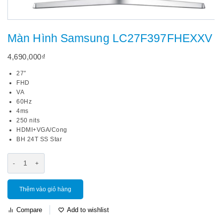
Màn Hình Samsung LC27F397FHEXXV
4,690,000
₫
27″
FHD
VA
60Hz
4ms
250 nits
HDMI+VGA/Cong
BH 24T SS Star
Thêm vào giỏ hàng
Compare
Add to wishlist