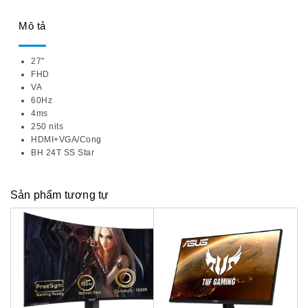
Mô tả
27″
FHD
VA
60Hz
4ms
250 nits
HDMI+VGA/Cong
BH 24T SS Star
Sản phẩm tương tự