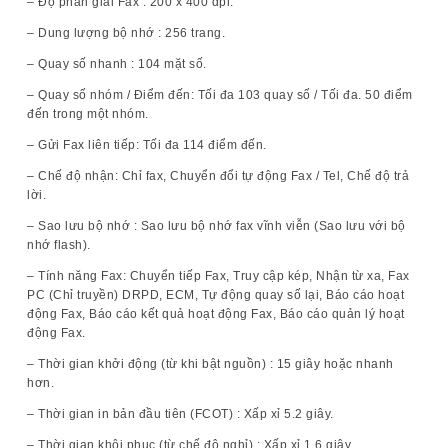
– Độ phân giải Fax : 200 x 400 dpi.
– Dung lượng bộ nhớ : 256 trang.
– Quay số nhanh : 104 mặt số.
– Quay số nhóm / Điểm đến: Tối đa 103 quay số / Tối đa. 50 điểm
đến trong một nhóm.
– Gửi Fax liên tiếp: Tối đa 114 điểm đến.
– Chế độ nhận: Chỉ fax, Chuyển đổi tự động Fax / Tel, Chế độ trả
lời.
– Sao lưu bộ nhớ : Sao lưu bộ nhớ fax vĩnh viễn (Sao lưu với bộ
nhớ flash).
– Tính năng Fax: Chuyển tiếp Fax, Truy cập kép, Nhận từ xa, Fax
PC (Chỉ truyền) DRPD, ECM, Tự động quay số lại, Báo cáo hoạt
động Fax, Báo cáo kết quả hoạt động Fax, Báo cáo quản lý hoạt
động Fax.
– Thời gian khởi động (từ khi bật nguồn) : 15 giây hoặc nhanh
hơn.
– Thời gian in bản đầu tiên (FCOT) : Xấp xỉ 5.2 giây.
– Thời gian khôi phục (từ chế độ nghỉ) : Xấp xỉ 1,6 giây.