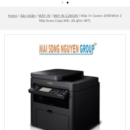
Home
/
Sản phẩm
/
MÁY IN
/
MAY IN CANON
/
Máy In Canon 269DW(In 2
Mặt,Scan,Copy,Wifi, đã gồm VAT)