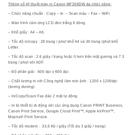
Thông số kỹ thuật máy in Canon MF269DW đa chức năng:
– Chức năng chuẩn : Copy – In – Scan màu – Fax – WiFi.
– Màn hình cảm ứng LCD đen trắng 6 dòng.
– Khổ giấy : A4 – A6.
– Tốc độ in/copy : 28 trang / phút khổ A4 và 30 trang /phút khổ
Letter.
– Tốc độ scan : 2.6 giây / trang hoặc ít hơn trên mặt gương và 7.3
trang / phút với ADF.
– Độ phân giải : 600 dpi x 600 dpi.
– Chất lượng in với Công nghệ làm mịn ảnh : 1200 x 1200dpi
(tương đương).
– In/Copy/Scan/ Fax đảo 2 mặt tự động.
– In từ thiết bị di động với các ứng dụng Canon PRINT Business,
Canon Print Service, Google Cloud Print™, Apple AirPrint™,
Mopria® Print Service.
– Tốc độ modem : 33,6 Kb / giây (Tối đa 3 giây / trang)