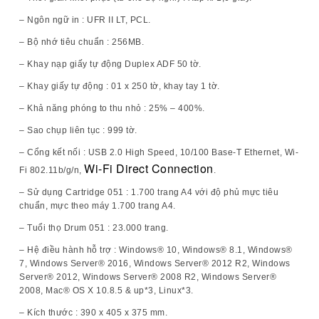
– Ngôn ngữ in : UFR II LT, PCL.
– Bộ nhớ tiêu chuẩn : 256MB.
– Khay nạp giấy tự động Duplex ADF 50 tờ.
– Khay giấy tự động : 01 x 250 tờ, khay tay 1 tờ.
– Khả năng phóng to thu nhỏ : 25% – 400%.
– Sao chụp liên tục : 999 tờ.
– Cổng kết nối : USB 2.0 High Speed, 10/100 Base-T Ethernet, Wi-
Wi-Fi Direct Connection
Fi 802.11b/g/n,
.
– Sử dụng Cartridge 051 : 1.700 trang A4 với độ phủ mực tiêu
chuẩn, mực theo máy 1.700 trang A4.
– Tuổi thọ Drum 051 : 23.000 trang.
– Hệ điều hành hỗ trợ : Windows® 10, Windows® 8.1, Windows®
7, Windows Server® 2016, Windows Server® 2012 R2, Windows
Server® 2012, Windows Server® 2008 R2, Windows Server®
2008, Mac® OS X 10.8.5 & up*3, Linux*3.
– Kích thước : 390 x 405 x 375 mm.