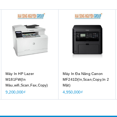
Máy In HP Lazer
Máy In Đa Năng Canon
M181FW(In
MF241D(In,Scan,Copy,In 2
Màu,wifi,Scan,Fax,Copy)
Mặt)
9,200,000
₫
4,950,000
₫