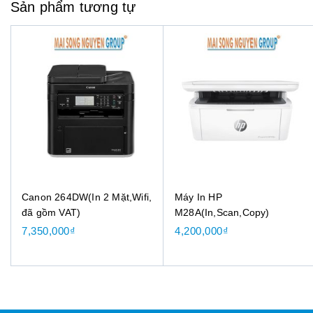
Sản phẩm tương tự
Canon 264DW(In 2 Mặt,Wifi,
Máy In HP
đã gồm VAT)
M28A(In,Scan,Copy)
7,350,000
₫
4,200,000
₫