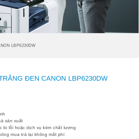
ANON LBP6230DW
 TRẮNG ĐEN CANON LBP6230DW
inh
hà sản xuất
 bị lỗi hoặc dịch vụ kém chất lượng
hông mua trả lại không mất phí.