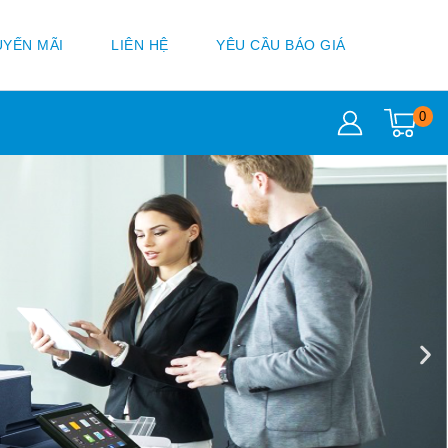
YẾN MÃI
LIÊN HỆ
YÊU CẦU BÁO GIÁ
0