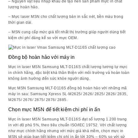
– Nguyên vật liệu nhập khẩu để tạo nên sản phẩm mực in chất
lượng hoàn hảo.
– Mực laser MSN cho chất lượng bản in sắc nét, bền màu trong
thời gian dài.
– MSN cung cấp mức giá tốt nhất thị trường giúp người dùng tiết
kiệm chi phí đáng kể so với mực OEM.
Đồng bộ hoàn hảo với máy in
Mực in laser MSN Samsung MLT-D116S
chất lượng tương tự mực
in chính hãng, đặc biệt khá thân thiện với môi trường và hoàn toàn
không ảnh hưởng đến sức khỏe người dùng.
Mực MSN Samsung MLT-D116S
đồng bộ hoàn hảo với những mã
máy in sau: Samsung Xpress SL-M2625/ 2626/ 2825/ 2826/ 2835,
M2675/ 2676/ 2875/ 2876/ 2885.
Chọn mực MSN để tiết kiệm chi phí in ấn
Mực in laser MSN Samsung MLT-D116S
đạt số lượng 1.200 trang
in với độ phủ 5%, theo tiêu chuẩn ISO/IEC 19752. Với chất lượng
như mực chính hãng nhưng với mức giá khá mềm, chọn mực in
MSN sẽ giúp bạn tiết kiệm chi phí in ấn tới 30% – 60% so với sử