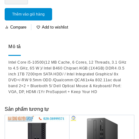
Thêm vào giỏ hàng
Compare
Add to wishlist
Mô tả
Intel Core i5-10500(12 MB Cache, 6 Cores, 12 Threads, 3.1 GHz
to 4.5 GHz, 65 W )/ Intel B460 Chipset /4GB (1X4GB) DDR4 /3.5
inch 1TB 7200rpm SATA HDD/ / Intel Integrated Graphics/ 8x
DVD+/-RW 9.5mm ODD /Qualcomm QCA61x4a 802.11ac dual
band 2×2 + Bluetooth 5/ Dell Optical Mouse & Keyboard/ Port:
VGA, DP, HDMI /1Yr ProSupport + Keep Your HD
Sản phẩm tương tự