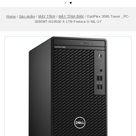
Home
/
Sản phẩm
/
MÁY TÍNH
/
MÁY TÍNH BÀN
/
OptiPlex 3080 Tower _PC-
3080MT-i510500-4-1TB-Fedora-U-WL-1Y