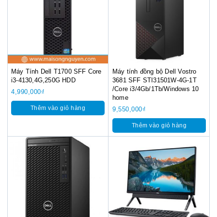
Máy Tính Dell T1700 SFF Core
Máy tính đồng bộ Dell Vostro
i3-4130,4G,250G HDD
3681 SFF STI31501W-4G-1T
/Core i3/4Gb/1Tb/Windows 10
4,990,000
₫
home
Thêm vào giỏ hàng
9,550,000
₫
Thêm vào giỏ hàng