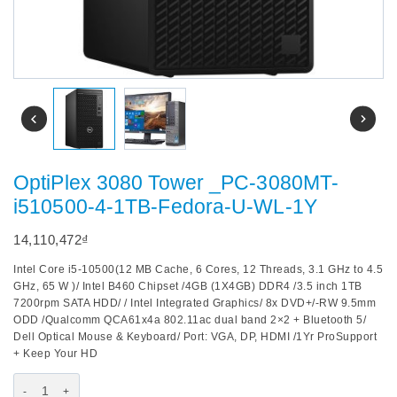
OptiPlex 3080 Tower _PC-3080MT-
i510500-4-1TB-Fedora-U-WL-1Y
14,110,472
₫
Intel Core i5-10500(12 MB Cache, 6 Cores, 12 Threads, 3.1 GHz to 4.5
GHz, 65 W )/ Intel B460 Chipset /4GB (1X4GB) DDR4 /3.5 inch 1TB
7200rpm SATA HDD/ / Intel Integrated Graphics/ 8x DVD+/-RW 9.5mm
ODD /Qualcomm QCA61x4a 802.11ac dual band 2×2 + Bluetooth 5/
Dell Optical Mouse & Keyboard/ Port: VGA, DP, HDMI /1Yr ProSupport
+ Keep Your HD