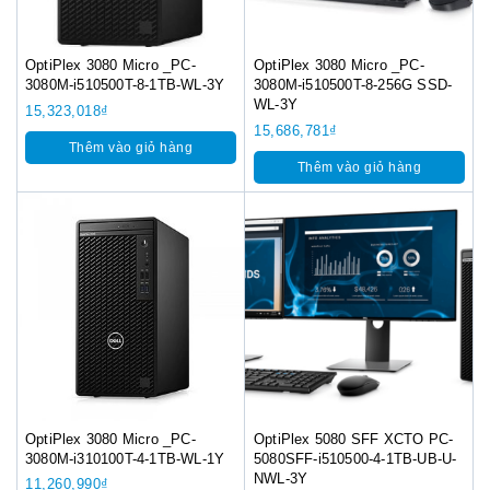
OptiPlex 3080 Micro _PC-
OptiPlex 3080 Micro _PC-
3080M-i510500T-8-1TB-WL-3Y
3080M-i510500T-8-256G SSD-
WL-3Y
15,323,018
₫
15,686,781
₫
Thêm vào giỏ hàng
Thêm vào giỏ hàng
OptiPlex 3080 Micro _PC-
OptiPlex 5080 SFF XCTO PC-
3080M-i310100T-4-1TB-WL-1Y
5080SFF-i510500-4-1TB-UB-U-
NWL-3Y
11,260,990
₫