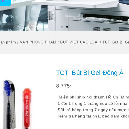
ản phẩm
/
VĂN PHÒNG PHẨM
/
BÚT VIẾT CÁC LOẠI
/
TCT_Bút Bi G
TCT_Bút Bi Gel Đông Á
8,775
₫
Miễn phí ship nội thành Hồ Chí Min
1 đổi 1 trong 1 tháng nếu có lỗi nhà
Đổi trả hàng trong 7 ngày nếu mực b
Kiểm tra hàng tại nhà, bảo đảm khôn