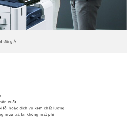
el Đông Á
h
 sản xuất
ị lỗi hoặc dịch vụ kém chất lượng
g mua trả lại không mất phí