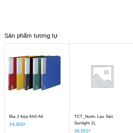
Sản phẩm tương tự
Bìa 2 Kẹp Khổ A4
TCT_Nước Lau Sàn
Sunlight 1L
24,050
₫
36,551
₫