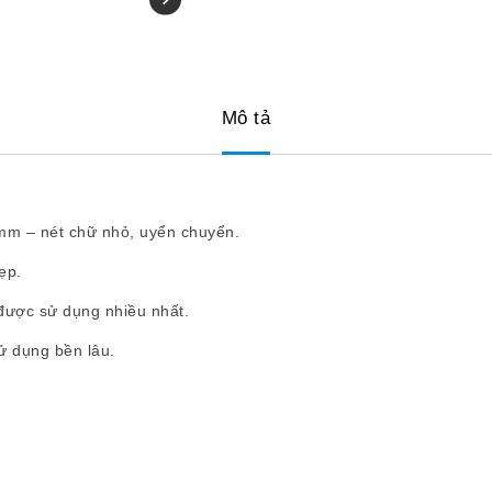
Mô tả
5mm – nét chữ nhỏ, uyển chuyển.
ẹp.
được sử dụng nhiều nhất.
sử dụng bền lâu.