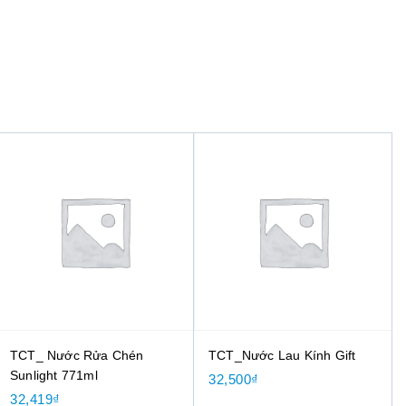
TCT_ Nước Rửa Chén
TCT_Nước Lau Kính Gift
Sunlight 771ml
32,500
₫
32,419
₫