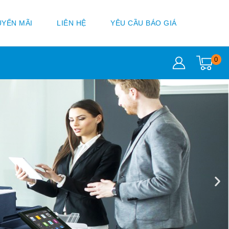
YẾN MÃI
LIÊN HỆ
YÊU CẦU BÁO GIÁ
0