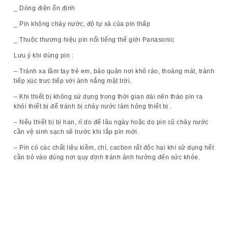
_ Dòng điện ổn định
_ Pin không chảy nước, độ tự xả của pin thấp
_ Thuộc thương hiệu pin nổi tiếng thế giới Panasonic
Lưu ý khi dùng pin :
– Tránh xa tầm tay trẻ em, bảo quản nơi khô ráo, thoáng mát, tránh
tiếp xúc trưc tiếp với ánh nắng mặt trời.
– Khi thiết bị không sử dụng trong thời gian dài nên tháo pin ra
khỏi thiết bị để tránh bị chảy nước làm hỏng thiết bị .
– Nếu thiết bị bị han, rỉ do để lâu ngày hoặc do pin cũ chảy nước
cần vệ sinh sạch sẽ trước khi lắp pin mới.
– Pin có các chất liệu kiềm, chì, cacbon rất độc hại khi sử dụng hết
cần bỏ vào đúng nơi quy định tránh ảnh hưởng đến sức khỏe.