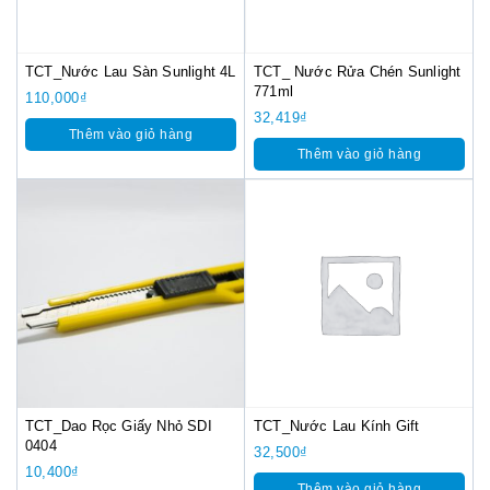
TCT_Nước Lau Sàn Sunlight 4L
TCT_ Nước Rửa Chén Sunlight
771ml
110,000
₫
32,419
₫
Thêm vào giỏ hàng
Thêm vào giỏ hàng
TCT_Dao Rọc Giấy Nhỏ SDI
TCT_Nước Lau Kính Gift
0404
32,500
₫
10,400
₫
Thêm vào giỏ hàng