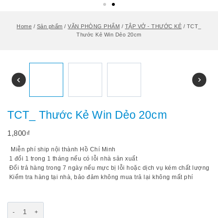
Home
/
Sản phẩm
/
VĂN PHÒNG PHẨM
/
TẬP VỞ - THƯỚC KẺ
/
TCT_
Thước Kẻ Win Dẻo 20cm
TCT_ Thước Kẻ Win Dẻo 20cm
1,800
₫
Miễn phí ship nội thành Hồ Chí Minh
1 đổi 1 trong 1 tháng nếu có lỗi nhà sản xuất
Đổi trả hàng trong 7 ngày nếu mực bị lỗi hoặc dịch vụ kém chất lượng
Kiểm tra hàng tại nhà, bảo đảm không mua trả lại không mất phí