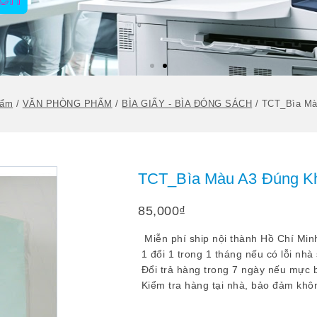
hẩm
/
VĂN PHÒNG PHẨM
/
BÌA GIẤY - BÌA ĐÓNG SÁCH
/
TCT_Bìa Mà
TCT_Bìa Màu A3 Đúng K
85,000
₫
Miễn phí ship nội thành Hồ Chí Min
1 đổi 1 trong 1 tháng nếu có lỗi nhà
Đổi trả hàng trong 7 ngày nếu mực b
Kiểm tra hàng tại nhà, bảo đảm khôn