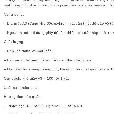
mặt bóng mịn, ít lem mực, không cặn bẩn, loại giấy này đem lại
Công dụng:
– Bìa màu A3 (đúng khổ 30cmx42cm) rất cần thiết để bảo vệ tập 
– Ngoài ra, có thể dùng giấy để làm thiệp, cắt dán hộp quà, t
Chất lượng:
– Đẹp, đa dạng về màu sắc
– Bảo vệ tốt tài liệu, hồ sơ, bền đẹp theo thời gian.
– Màu sắc tươi sáng, bóng mịn, không chứa chất gây hại sức k
Quy cách:
khổ giấy A3 – 100 tờ/ 1 xấp
Xuất xứ :
Indonesia
Hướng dẫn bảo quản:
– Nhiệt độ: 10 ~ 55º C, Độ ẩm: 55 ~ 95% RH