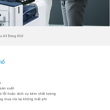
u A3 Đúng Khổ
hổ
h
 sản xuất
ị lỗi hoặc dịch vụ kém chất lượng
g mua trả lại không mất phí