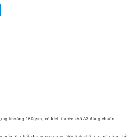
 lượng khoảng 160gsm, có kích thước khổ A3 đúng chuẩn
 giấy tốt nhất cho người dùng. Với tính chất dày và cứng, bề