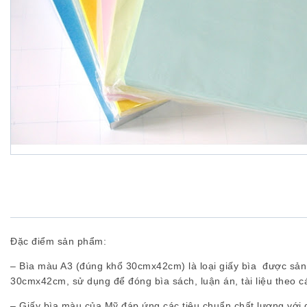
Đặc điểm sản phẩm:
– Bìa màu A3 (đúng khổ 30cmx42cm) là loại giấy bìa được sản 
30cmx42cm, sử dụng để đóng bìa sách, luận án, tài liệu theo c
– Giấy bìa màu của Mỹ đáp ứng các tiêu chuẩn chất lượng với q