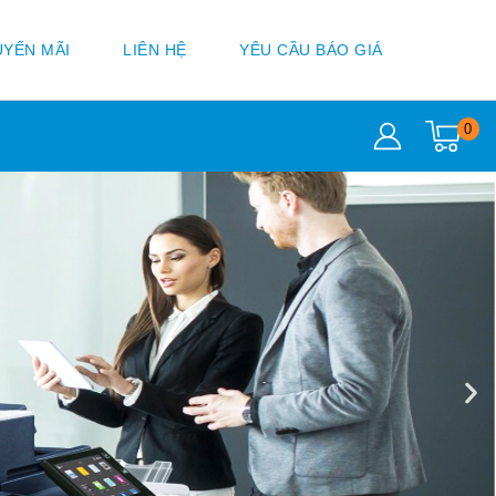
YẾN MÃI
LIÊN HỆ
YÊU CẦU BÁO GIÁ
0