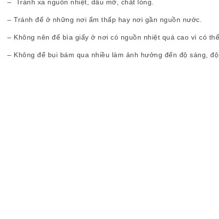
– Tránh xa nguồn nhiệt, dầu mỡ, chất lỏng.
– Tránh để ở những nơi ẩm thấp hay nơi gần nguồn nước.
– Không nên để bìa giấy ở nơi có nguồn nhiệt quá cao vì có thể
– Không để bụi bám qua nhiều làm ảnh hưởng đến độ sáng, độ 