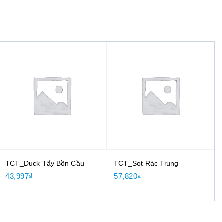
TCT_Duck Tẩy Bồn Cầu
TCT_Sọt Rác Trung
43,997
₫
57,820
₫