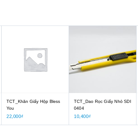
TCT_Khăn Giấy Hộp Bless
TCT_Dao Rọc Giấy Nhỏ SDI
You
0404
22,000
₫
10,400
₫