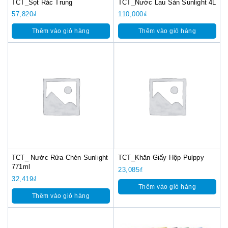
TCT_Sọt Rác Trung
TCT_Nước Lau Sàn Sunlight 4L
57,820
₫
110,000
₫
Thêm vào giỏ hàng
Thêm vào giỏ hàng
TCT_ Nước Rửa Chén Sunlight
TCT_Khăn Giấy Hộp Pulppy
771ml
23,085
₫
32,419
₫
Thêm vào giỏ hàng
Thêm vào giỏ hàng