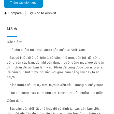
Thêm vào giỏ hàng
Compare
Add to wishlist
Mô tả
Đặc điểm:
– Là sản phẩm bút- mực được sản xuất tại Việt Nam.
– Bút có thiết kế 2 bút trên 1 đế cắm nhỏ gọn, tiện lợi, để đứng
vững trên các bàn, đôi khi còn dùng người dùng mua keo đế dán
dính phần đế với bàn làm việc. Phần đế cũng được coi như phần
để cắm bút, bút được nối liền với giác cắm bằng sợi dây lò so
nhựa.
– Kích thước đầu bi 0,7mm, mực ra đều đều, không bị chảy mực
– Hai bút cùng màu xanh tiện lợi. Thích hợp trên nhiều loại giấy
Công dụng:
– Bút cắm bàn đôi rất phù hợp để cố định tại các bàn làm việc,
dùng để ghi đầy đủ thông tin trên các phiếu hóa đơn, phiếu xác