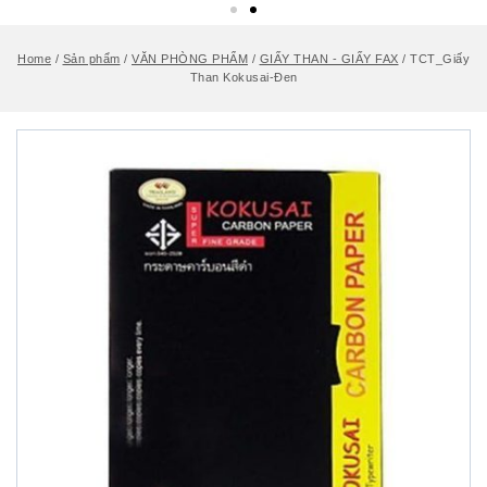
Home
/
Sản phẩm
/
VĂN PHÒNG PHẨM
/
GIẤY THAN - GIẤY FAX
/
TCT_Giấy
Than Kokusai-Đen