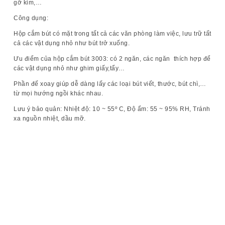
gỡ kim,…
Công dụng:
Hộp cắm bút có mặt trong tất cả các văn phòng làm việc, lưu trữ tất
cả các vật dụng nhỏ như bút trở xuống.
Ưu điểm
của hộp cắm bút 3003: có 2 ngăn, các ngăn thích hợp để
các vật dụng nhỏ như ghim giấy,tẩy…
Phần đế xoay giúp dễ dàng lấy các loại bút viết, thước, bút chì,…
từ mọi hướng ngồi khác nhau.
Lưu ý bảo quản:
Nhiệt độ: 10 ~ 55º C, Độ ẩm: 55 ~ 95% RH, Tránh
xa nguồn nhiệt, dầu mỡ.