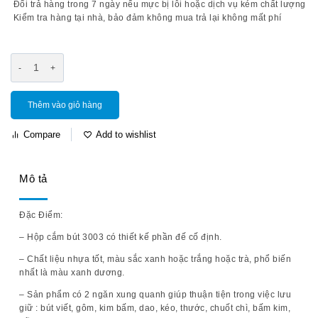
Đổi trả hàng trong 7 ngày nếu mực bị lỗi hoặc dịch vụ kém chất lượng
Kiểm tra hàng tại nhà, bảo đảm không mua trả lại không mất phí
Thêm vào giỏ hàng
Compare
Add to wishlist
Mô tả
Đặc Điểm:
– Hộp cắm bút 3003 có thiết kế phần đế cố định.
– Chất liệu nhựa tốt, màu sắc xanh hoặc trắng hoặc trà, phổ biến
nhất là màu xanh dương.
– Sản phẩm có 2 ngăn xung quanh giúp thuận tiện trong việc lưu
giữ : bút viết, gôm, kim bấm, dao, kéo, thước, chuốt chì, bấm kim,