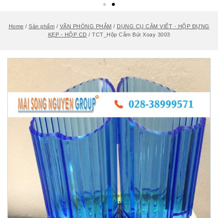
Home
/
Sản phẩm
/
VĂN PHÒNG PHẨM
/
DỤNG CỤ CẮM VIẾT - HỘP ĐỰNG
KẸP - HỘP CD
/
TCT_Hộp Cắm Bút Xoay 3003