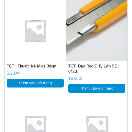
TCT_ Thước Kẻ Mica 30cm
TCT_Dao Rọc Giấy Lớn SDI
0423
5,200
₫
16,900
₫
Thêm vào giỏ hàng
Thêm vào giỏ hàng