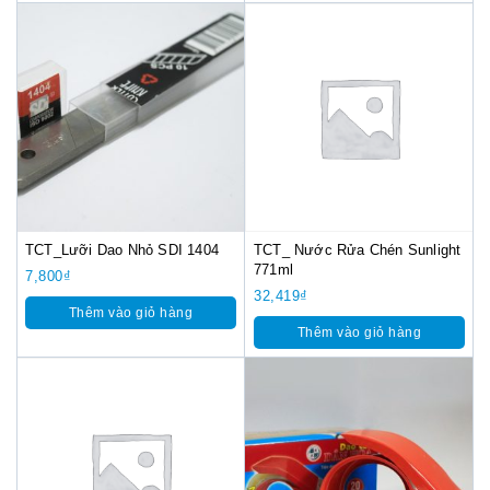
TCT_Lưỡi Dao Nhỏ SDI 1404
TCT_ Nước Rửa Chén Sunlight
771ml
7,800
₫
32,419
₫
Thêm vào giỏ hàng
Thêm vào giỏ hàng