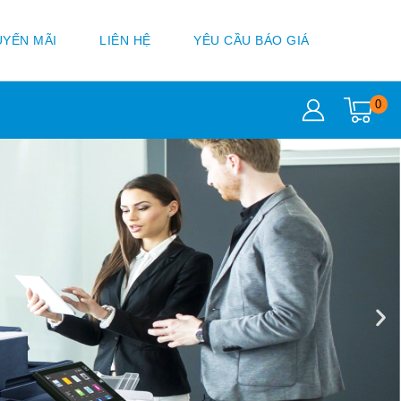
YẾN MÃI
LIÊN HỆ
YÊU CẦU BÁO GIÁ
0