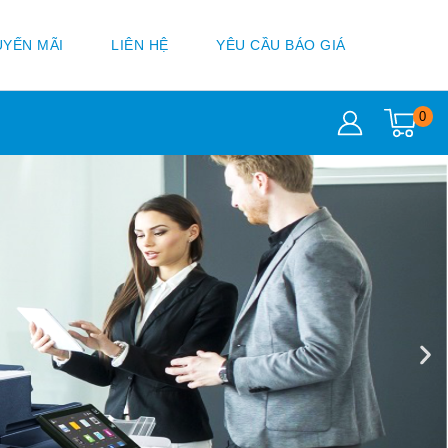
YẾN MÃI
LIÊN HỆ
YÊU CẦU BÁO GIÁ
0