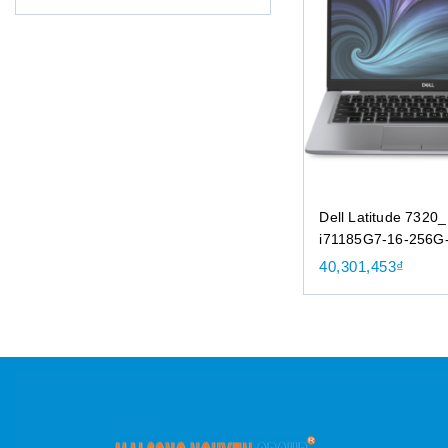
Dell Latitude 7320
i71185G7-16-256G
40,301,453
₫