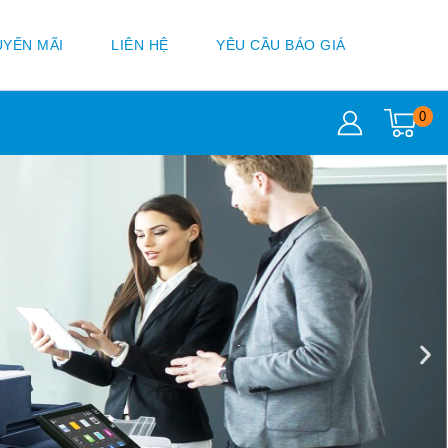
YẾN MÃI
LIÊN HỆ
YÊU CẦU BÁO GIÁ
0