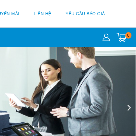
YẾN MÃI
LIÊN HỆ
YÊU CẦU BÁO GIÁ
0