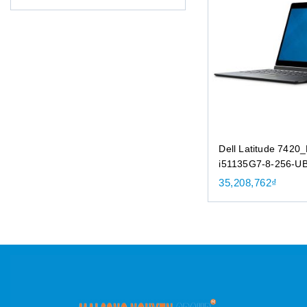
Dell Latitude 7420
i51135G7-8-256-U
35,208,762
₫