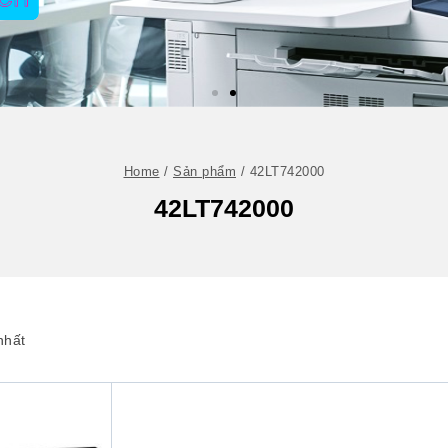
Home
/
Sản phẩm
/
42LT742000
42LT742000
nhất