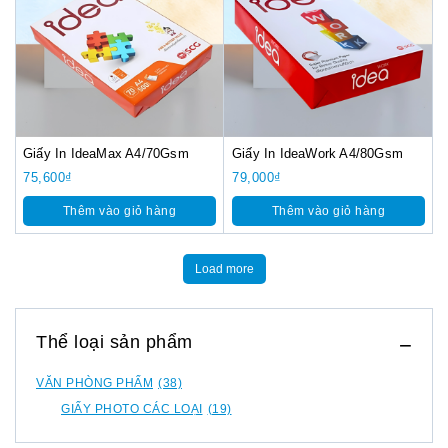
Giấy In IdeaMax A4/70Gsm
Giấy In IdeaWork A4/80Gsm
75,600
₫
79,000
₫
Thêm vào giỏ hàng
Thêm vào giỏ hàng
Load more
Thể loại sản phẩm
VĂN PHÒNG PHẨM
(38)
GIẤY PHOTO CÁC LOẠI
(19)