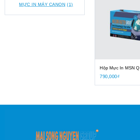
MỰC IN MÁY CANON
(1)
Hộp Mực In MSN 
790,000
₫