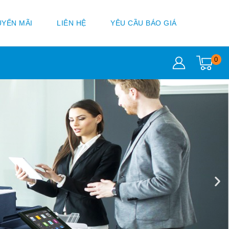
YẾN MÃI
LIÊN HỆ
YÊU CẦU BÁO GIÁ
0