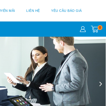
YẾN MÃI
LIÊN HỆ
YÊU CẦU BÁO GIÁ
0