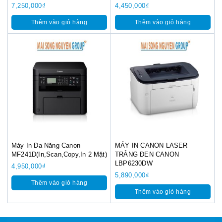
7,250,000
₫
4,450,000
₫
Thêm vào giỏ hàng
Thêm vào giỏ hàng
Máy In Đa Năng Canon
MÁY IN CANON LASER
MF241D(In,Scan,Copy,In 2 Mặt)
TRẮNG ĐEN CANON
LBP6230DW
4,950,000
₫
5,890,000
₫
Thêm vào giỏ hàng
Thêm vào giỏ hàng