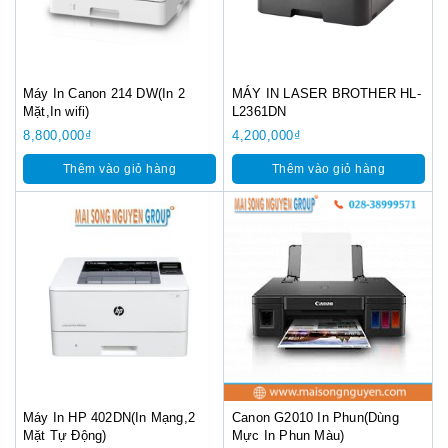
Máy In Canon 214 DW(In 2
MÁY IN LASER BROTHER HL-
Mặt,In wifi)
L2361DN
8,800,000
₫
4,200,000
₫
Thêm vào giỏ hàng
Thêm vào giỏ hàng
Máy In HP 402DN(In Mạng,2
Canon G2010 In Phun(Dùng
Mặt Tự Động)
Mực In Phun Màu)