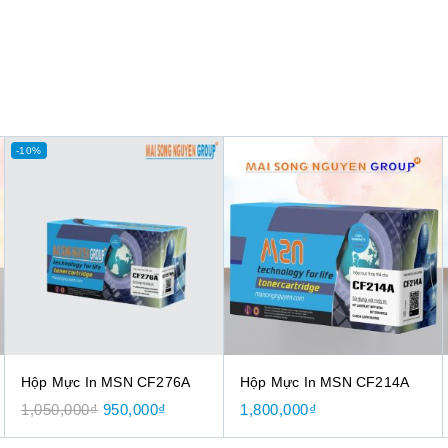
-10%
Hộp Mực In MSN CF276A
Hộp Mực In MSN CF214A
1,050,000
₫
950,000
₫
1,800,000
₫