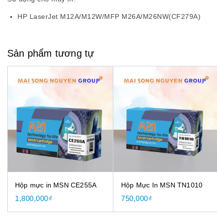
HP LaserJet M12A/M12W/MFP M26A/M26NW(CF279A)
Sản phẩm tương tự
Hộp mực in MSN CE255A
Hộp Mực In MSN TN1010
1,800,000
₫
750,000
₫