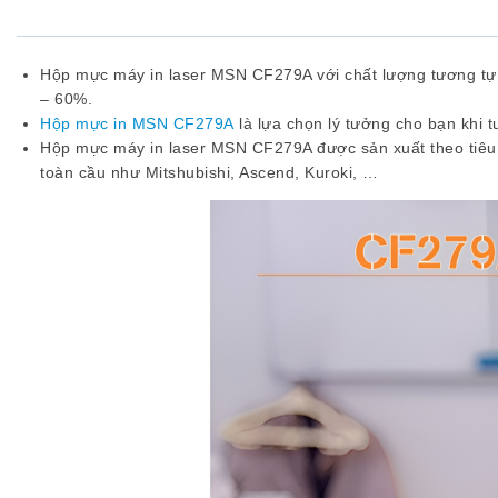
Hộp mực máy in laser MSN CF279A với chất lượng tương tự 
– 60%.
Hộp mực in MSN CF279A
là lựa chọn lý tưởng cho bạn khi 
Hộp mực máy in laser MSN CF279A được sản xuất theo tiêu c
toàn cầu như Mitshubishi, Ascend, Kuroki, …