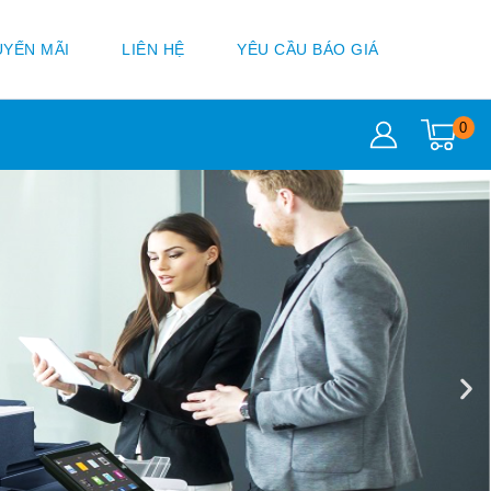
YẾN MÃI
LIÊN HỆ
YÊU CẦU BÁO GIÁ
0