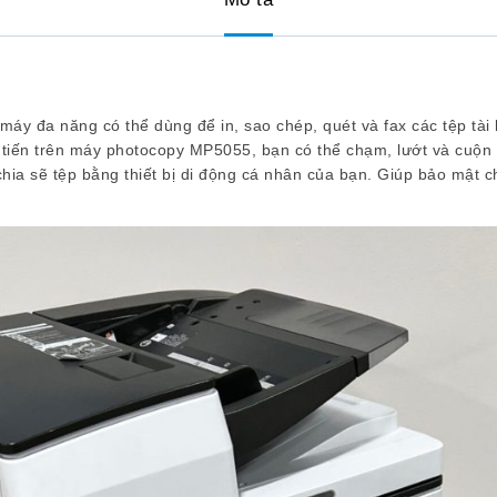
 máy đa năng có thể dùng để in, sao chép, quét và fax các tệp tài
 tiến trên máy photocopy MP5055, bạn có thể chạm, lướt và cuộn 
và chia sẽ tệp bằng thiết bị di động cá nhân của bạn. Giúp bảo mậ