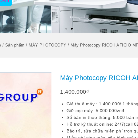
e
/
Sản phẩm
/
MÁY PHOTOCOPY
/
Máy Photocopy RICOH AFICIO M
Máy Photocopy RICOH A
1,400,000
₫
Giá thuê máy : 1.400.000/ 1 tháng
Giữ cọc máy: 5.000.000vnđ.
Số bản in theo tháng: 5.000 bản i
Hỗ trợ kỹ thuật online: 24/7(call
Bảo trì, sửa chữa miễn phí trọn q
Miễn phí giao máy, cấu hình máy tạ