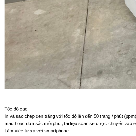
Tốc độ cao
In và sao chép đen trắng với tốc độ lên đến 50 trang / phút (pp
màu hoặc đơn sắc mỗi phút, tài liệu scan sẽ được chuyển vào em
Làm việc từ xa với smartphone