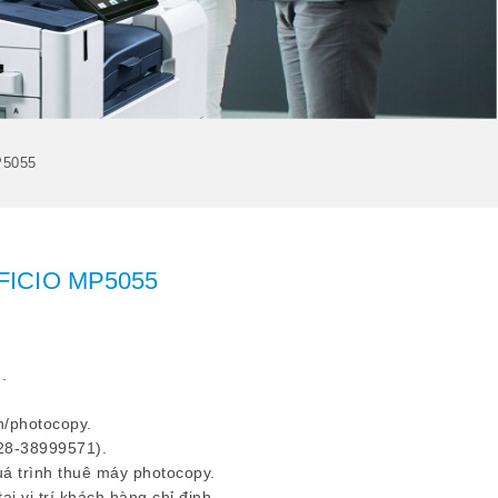
P5055
FICIO MP5055
.
n/photocopy.
 028-38999571).
uá trình thuê máy photocopy.
i vị trí khách hàng chỉ định.