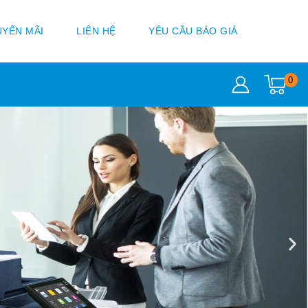
YẾN MÃI
LIÊN HỆ
YÊU CẦU BÁO GIÁ
0