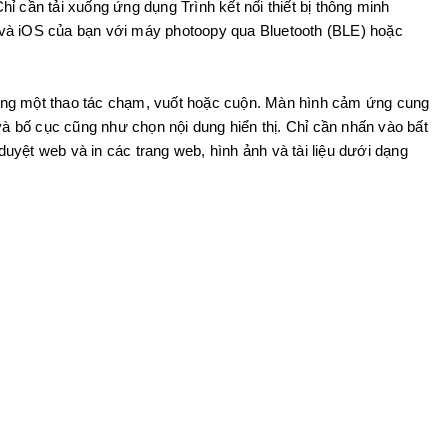
ỉ cần tải xuống ứng dụng Trình kết nối thiết bị thông minh
oid và iOS của bạn với máy photoopy qua Bluetooth (BLE) hoặc
 bằng một thao tác chạm, vuốt hoặc cuộn. Màn hình cảm ứng cung
 và bố cục cũng như chọn nội dung hiển thị. Chỉ cần nhấn vào bất
 duyệt web và in các trang web, hình ảnh và tài liệu dưới dạng