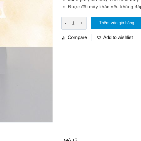
Được đổi máy khác nếu không đá
Thêm vào giỏ hàng
Compare
Add to wishlist
Mô tả