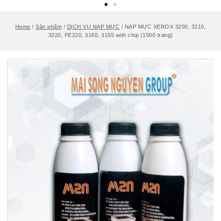
Home
/
Sản phẩm
/
DỊCH VỤ NẠP MỰC
/
NẠP MỰC XEROX 3200, 3210,
3220, PE220, 3160, 3155 with chip (1500 trang)