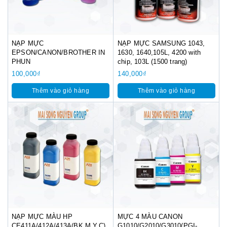
NẠP MỰC
NẠP MỰC SAMSUNG 1043,
EPSON/CANON/BROTHER IN
1630, 1640,105L, 4200 with
PHUN
chip, 103L (1500 trang)
100,000
₫
140,000
₫
Thêm vào giỏ hàng
Thêm vào giỏ hàng
NẠP MỰC MÀU HP
MỰC 4 MÀU CANON
CE411A/412A/413A(BK,M,Y,C)
G1010/G2010/G3010(PGI-