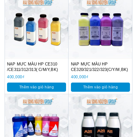
NẠP MƯC MÀU HP CE310
NẠP MỰC MÀU HP
/CE311/312/313( C/M/Y,BK)
CE320/321/322/323(C/Y/M,BK)
400,000
₫
400,000
₫
Thêm vào giỏ hàng
Thêm vào giỏ hàng