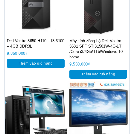
Dell Vostro 3650 H110 – I3 6100
Máy tính đồng bộ Dell Vostro
– 4GB DDR3L
3681 SFF STI31501W-4G-1T
/Core i3/4Gb/1Tb/Windows 10
9,850,000
₫
home
Thêm vào giỏ hàng
9,550,000
₫
Thêm vào giỏ hàng