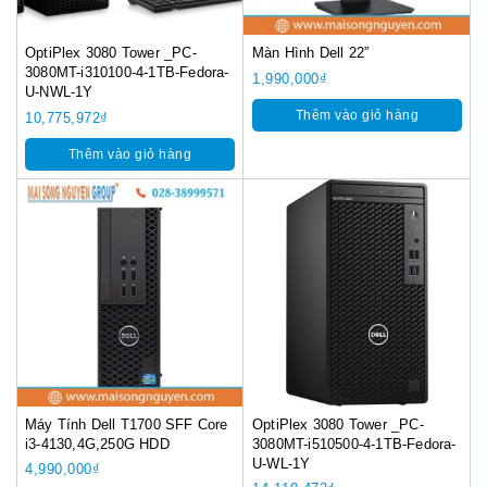
OptiPlex 3080 Tower _PC-
Màn Hình Dell 22”
3080MT-i310100-4-1TB-Fedora-
1,990,000
₫
U-NWL-1Y
Thêm vào giỏ hàng
10,775,972
₫
Thêm vào giỏ hàng
Máy Tính Dell T1700 SFF Core
OptiPlex 3080 Tower _PC-
i3-4130,4G,250G HDD
3080MT-i510500-4-1TB-Fedora-
U-WL-1Y
4,990,000
₫