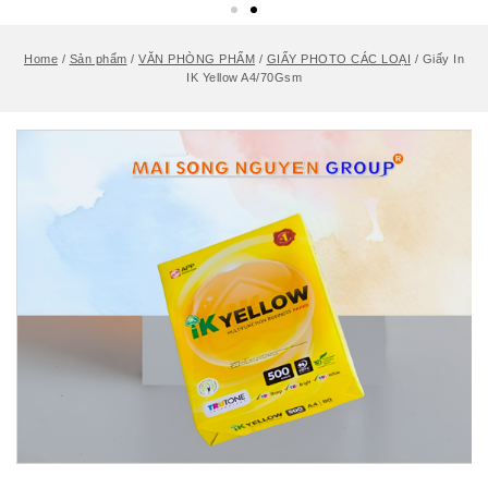
Home
/
Sản phẩm
/
VĂN PHÒNG PHẨM
/
GIẤY PHOTO CÁC LOẠI
/
Giấy In
IK Yellow A4/70Gsm