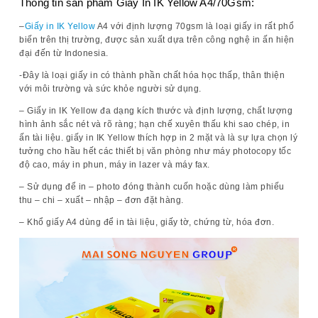
Thông tin sản phẩm Giấy In IK Yellow A4/70Gsm:
–
Giấy in IK Yellow
A4 với định lượng 70gsm là loại giấy in rất phổ
biến trên thị trường, được sản xuất dựa trên công nghệ in ấn hiện
đại đến từ Indonesia.
-Đây là loại giấy in có thành phần chất hóa học thấp, thân thiện
với môi trường và sức khỏe người sử dụng.
– Giấy in IK Yellow đa dạng kích thước và định lượng, chất lượng
hình ảnh sắc nét và rõ ràng; hạn chế xuyên thấu khi sao chép, in
ấn tài liệu. giấy in IK Yellow thích hợp in 2 mặt và là sự lựa chọn lý
tưởng cho hầu hết các thiết bị văn phòng như máy photocopy tốc
độ cao, máy in phun, máy in lazer và máy fax.
– Sử dụng để in – photo đóng thành cuốn hoặc dùng làm phiếu
thu – chi – xuất – nhập – đơn đặt hàng.
– Khổ giấy A4 dùng để in tài liệu, giấy tờ, chứng từ, hóa đơn.