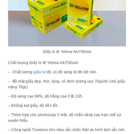
Giấy In IK Yellow A4/70Gsm
Chất lượng Giấy In IK Yellow A4/70Gsm:
– Chất lượng
giấy in
tốt, có độ sáng từ 86 trở nên.
– Bề mặt giấy đẹp, mịn, láng, có định lượng cao 70gsm( 1m2 giấy
nặng 70gr).
– Độ sáng cao 98%, độ trắng cao CIE 165.
– Không kẹt giấy, độ bền tốt.
– Thích hợp cho photocopy 2 mặt, độ chắn sáng cao hạn chế sự
xuyên thấu.
– Công nghệ Truetone cho màu sắc chân thật và hình ảnh sắc nét.