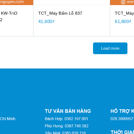
 KW-TriO
TCT_Máy Bấm Lỗ 837
TCT_Máy
 2
41,600
₫
61,800
₫
Load more