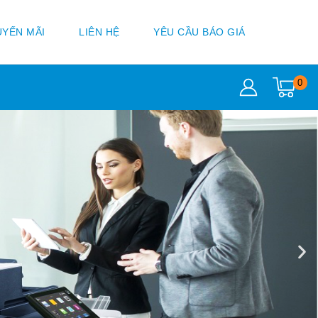
YẾN MÃI
LIÊN HỆ
YÊU CẦU BÁO GIÁ
0