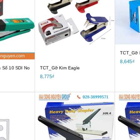
TCT_Gỡ K
8,645
₫
 Số 10 SDI No
TCT_Gỡ Kim Eagle
8,775
₫