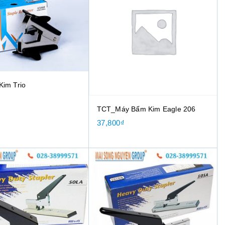
im Trio
TCT_Máy Bấm Kim Eagle 206
37,800
₫