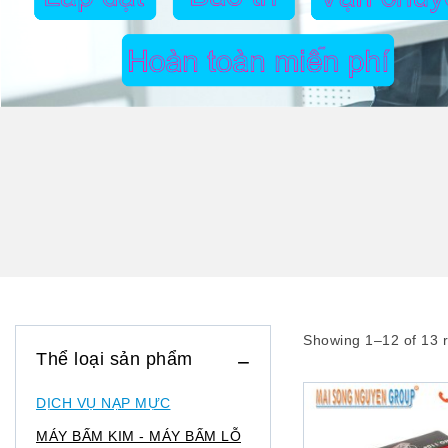
Showing 1–
12
of
13
r
Thể loại sản phẩm
DỊCH VỤ NẠP MỰC
MÁY BẤM KIM - MÁY BẤM LỖ