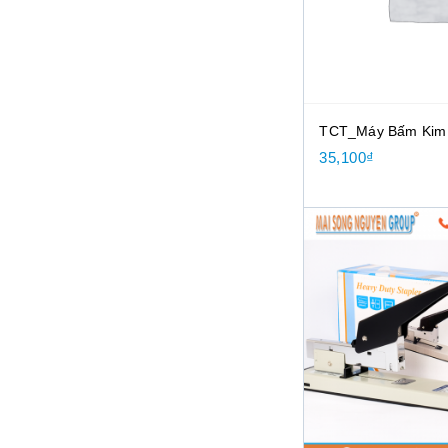
MÁY TÍNH
LAPTOP
LINH KIỆN - PHỤ KIỆN -
LINH KIỆN MÁY TÍNH
TCT_Máy Bấm Kim 
MAC PRO-IMAC-MAC AIR
35,100
₫
MÀN HÌNH
MÁY TÍNH BÀN
MÁY TÍNH NEW 95%
OPTILEX 3080 MICRO
OPTILEX 5080 DESKTOP -
3 YEAR
MỰC IN
MỰC IN HP
MỰC IN MÁY BROTHER