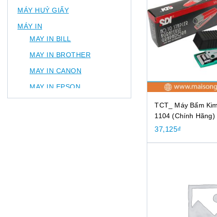
MÁY HUỶ GIẤY
MÁY IN
MAY IN BILL
MAY IN BROTHER
MAY IN CANON
MAY IN EPSON
MÁY IN HP
TCT_ Máy Bấm Kim
1104 (Chính Hãng)
MÁY IN NHÃN
37,125
₫
MÁY IN PANTUM
MÁY PHOTOCOPY
MỰC MÁY PHOTOCOPY
MÁY SCAN
CANON SCANJET
HP SCANJET