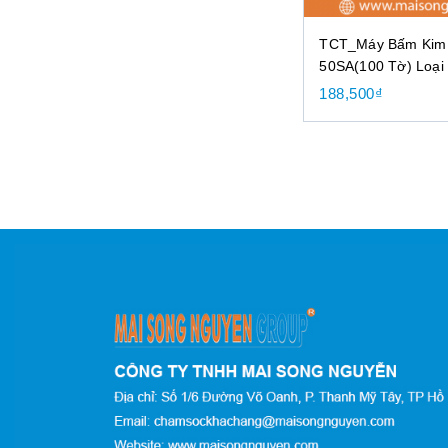
MỰC IN MÁY CANON
MỰC IN MÁY EPSON
TCT_Máy Bấm Kim
50SA(100 Tờ) Loại
MỰC IN MÁY IN XEROX
188,500
₫
MỰC IN MÁY PANTUM
MỰC MÁY IN SAMSUNG
RIBBON CHO MÁY IN MÃ
VẠCH
SẢN PHẨM KHÁC
ĐẦU ĐỌC MÃ VẠCH
MÁY POS BÁN HÀNG
THIẾT BỊ KÈM THEO MÁY
POS -
VĂN PHÒNG PHẨM
ACCO - KẸP BƯỚM
BĂNG KEO