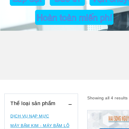
Showing all
4
results
Thể loại sản phẩm
DỊCH VỤ NẠP MỰC
MÁY BẤM KIM - MÁY BẤM LỖ