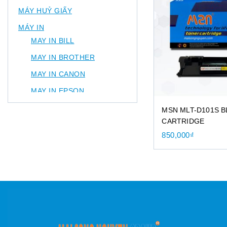
MÁY HUỶ GIẤY
MÁY IN
MAY IN BILL
MAY IN BROTHER
MAY IN CANON
MAY IN EPSON
MÁY IN HP
MSN MLT-D101S 
CARTRIDGE
MÁY IN NHÃN
850,000
₫
MÁY IN PANTUM
MÁY PHOTOCOPY
MỰC MÁY PHOTOCOPY
MÁY SCAN
CANON SCANJET
HP SCANJET