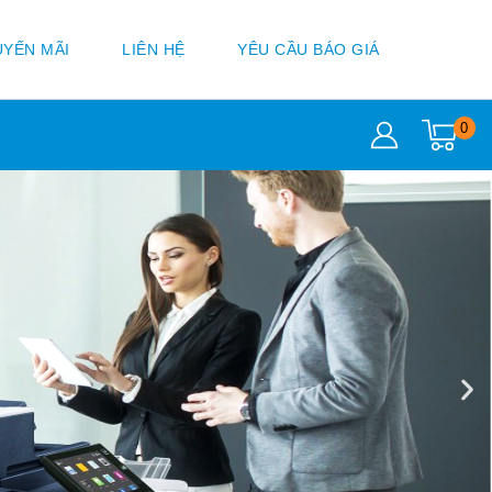
YẾN MÃI
LIÊN HỆ
YÊU CẦU BÁO GIÁ
0