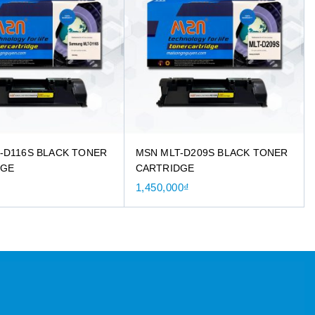
-D116S BLACK TONER
MSN MLT-D209S BLACK TONER
DGE
CARTRIDGE
₫
1,450,000
₫