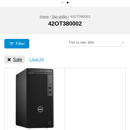
Home
/
Sản phẩm
/
42OT380002
42OT380002
Filter
Sale
Clear All