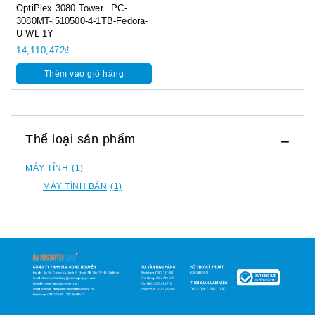
OptiPlex 3080 Tower _PC-
3080MT-i510500-4-1TB-Fedora-
U-WL-1Y
14,110,472
₫
Thêm vào giỏ hàng
Thể loại sản phẩm
MÁY TÍNH
(1)
MÁY TÍNH BÀN
(1)