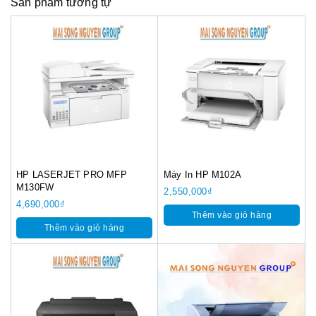
Sản phẩm tương tự
HP LASERJET PRO MFP
Máy In HP M102A
M130FW
2,550,000
₫
4,690,000
₫
Thêm vào giỏ hàng
Thêm vào giỏ hàng