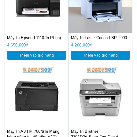
Máy In Epson L1110(In Phun)
Máy In Laser Canon LBP 2900
4,650,000
₫
4,200,000
₫
Thêm vào giỏ hàng
Thêm vào giỏ hàng
Máy In A3 HP 706N(In Mạng,
Máy In Brother
hàng công ty, đã gồm VAT)
2701D(In,Scan,Fax,Copy)