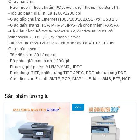
Chức năng in:
-Ngôn ngữ in tiêu chuẩn: PCL5e/6 , chọn thêm: PostScript 3
-Tốc độ phân giải in: Là 1200×1200 dpi
-Giao tiếp chuẩn: Ethernet (1000/100/10BASE) với USB 2.0
-Giao thức mạng: TCP/IP (IPv4, IPv6) và chọn thêm IPX/SPX
-Hệ điều hành hỗ trợ: Windows® XP, Windows® Vista với
Windows® 7, 8,8.1,10, Winsons Server
2008/2008R2/2012/2012R2 và Mac OS: OSX 10.7 or later
Chức năng scan:
-Tốc độ scan: 80 bản/phút
-Độ phân giải màn hình: 1200dpi
-Phương pháp nén: MH/MR/MMR, JPEG
-Định dạng: TIFF, nhiều trang TIFF, JPEG, PDF, nhiều trang PDF.
-Chế độ scan: E-mail: SMTP, POP, IMAP4 – Folder: SMB, FTP, NCP
Sản phẩm tương tự
-5%