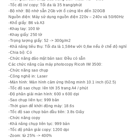
-Tốc độ in/ copy: Tối đa là 35 trang/phút
-Bộ nhớ: Bộ nhớ sẵn 2Gb với ổ cứng lên đến 320GB
Nguồn điện:
Máy sử dụng nguồn điện 220v – 240v và 50/60Hz
-Khổ giấy: B6 và A3
-Khay tay: 100 tờ
-Khay giấy: 250 tờ
-Trọng lượng giấy: 52 -> 300g/m2
-Khả năng tiêu thụ: Tối đa là 1,584w với 0,6w nếu ở chế độ nghỉ
-Chia bộ: Có
-Chức năng đảo mặt bản sao: Đều có sẵn
Các chức năng của máy photocopy Ricoh IM 3500:
-Chức năng sao chụp
-Công nghệ in: Laser
-Màn hình: Màn hình cảm ứng thông minh 10.1 inch (G2.5)
-Tốc độ sao chụp: lên tới 35 trang A4 / phút
-Độ phân giải màn hình: 600 x 600 dpi
-Sao chụp liên tục: 999 bản
-Thời gian để khởi động máy: 18.6s
-Tốc độ sao chụp bản đầu tiên: 3.8s Giây
-Chức năng copy
-Khả năng chụp liên tục: 999 bản
-Tốc độ phân giải copy: 1200 dpi
-Zoom: từ 25% -> 400%