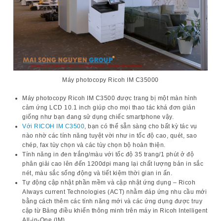
Máy photocopy Ricoh IM C35000
Máy photocopy Ricoh IM C3500
được trang bị một màn hình
cảm ứng LCD 10.1 inch giúp cho mọi thao tác khá đơn giản
giống như bạn đang sử dụng chiếc smartphone vậy.
Với RICOH IM C3500
, bạn có thể sẵn sàng cho bất kỳ tác vụ
nào nhờ các tính năng tuyệt vời như in tốc độ cao, quét, sao
chép, fax tùy chọn và các tùy chọn bộ hoàn thiện.
Tính năng in đen trắng/màu
với tốc độ 35 trang/1 phút ở độ
phân giải cao lên đến 1200dpi mang lại chất lượng bản in sắc
nét, màu sắc sống động và tiết kiệm thời gian in ấn.
Tự động cập nhật phần mềm và cập nhật ứng dụng – Ricoh
Always current Technologies (ACT) nhằm đáp ứng nhu cầu mới
bằng cách thêm các tính năng mới và các ứng dụng được truy
cập từ Bảng điều khiển thông minh trên máy in Ricoh Intelligent
All-in-One (IM).